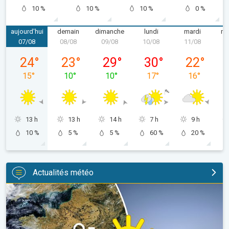
10 %
10 %
10 %
0 %
aujourd'hui
demain
dimanche
lundi
mardi
me
07/08
08/08
09/08
10/08
11/08
1
vendredi 07/08
samedi 08/08
dimanche 09/08
lundi 10/08
mardi 11/08
24
°
23
°
29
°
30
°
22
°
15
°
10
°
10
°
17
°
16
°
13 h
13 h
14 h
7 h
9 h
10 %
5 %
5 %
60 %
20 %
Actualités météo
Une sécheresse record en France. Absence notable de pluie. . 