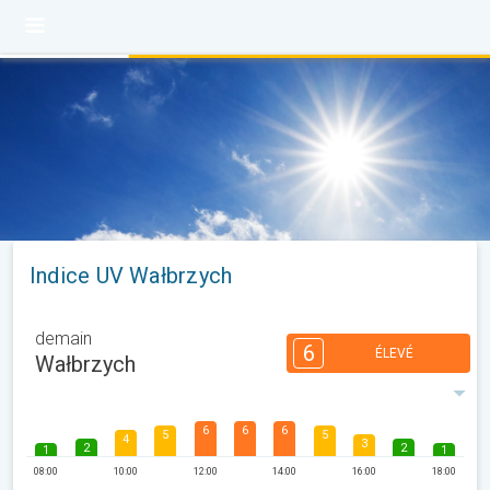
Indice UV Wałbrzych
demain
6
ÉLEVÉ
Wałbrzych
6
6
6
5
5
4
3
2
2
1
1
08:00
10:00
12:00
14:00
16:00
18:00