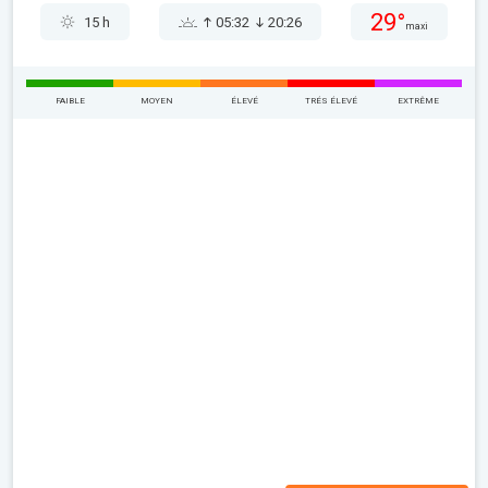
29°
15 h
05:32
20:26
maxi
FAIBLE
MOYEN
ÉLEVÉ
TRÉS ÉLEVÉ
EXTRÊME