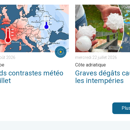
rt. . . jeudi 30 juillet 2026
ontrastes météo en juillet. En Europe. . . lundi 3 août 2026
Graves dégâts causés par le
août 2026
mercredi 22 juillet 2026
pe
Côte adriatique
ds contrastes météo
Graves dégâts ca
illet
les intempéries
Plus