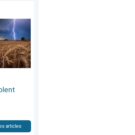
 août 2026
e semaine. Temps lourd et orageux. . . lundi 3 août 2026
olent
es articles