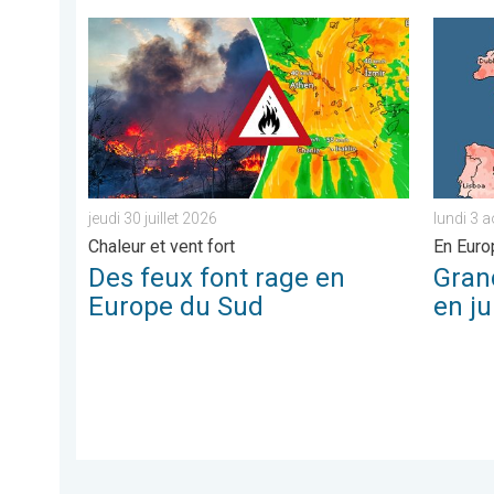
Des feux font rage en Europe du Sud. Chaleur et vent fo
Grands c
jeudi 30 juillet 2026
lundi 3 
Chaleur et vent fort
En Euro
Des feux font rage en
Gran
Europe du Sud
en ju