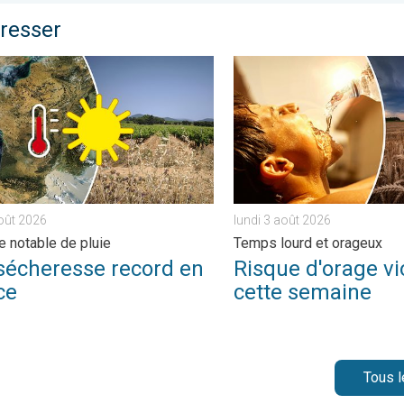
éresser
ans. . . mardi 14 juillet 2026
heresse record en France. Absence notable de pluie. . . jeudi 6
Risque d'orage violent cett
août 2026
lundi 3 août 2026
 notable de pluie
Temps lourd et orageux
sécheresse record en
Risque d'orage vi
ce
cette semaine
Tous l