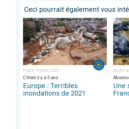
Ceci pourrait également vous int
Europe : Terribles inondations de 2021. C'était il y a 5 
Une séc
mardi 14 juillet 2026
jeudi 6 
C'était il y a 5 ans
Absence
Europe : Terribles
Une 
inondations de 2021
Fran