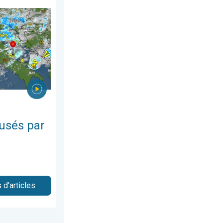
s intempéries. Côte adriatique. . . mercredi 22 juillet 2026
usés par
 d'articles