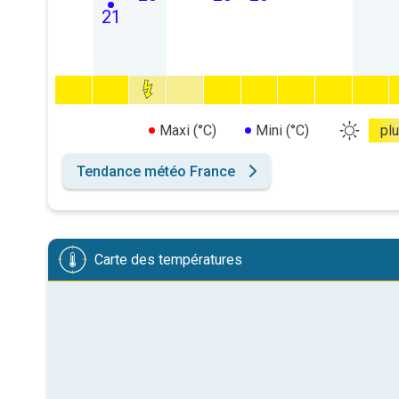
21
Maxi (°C)
Mini (°C)
pl
Tendance météo France
Carte des températures