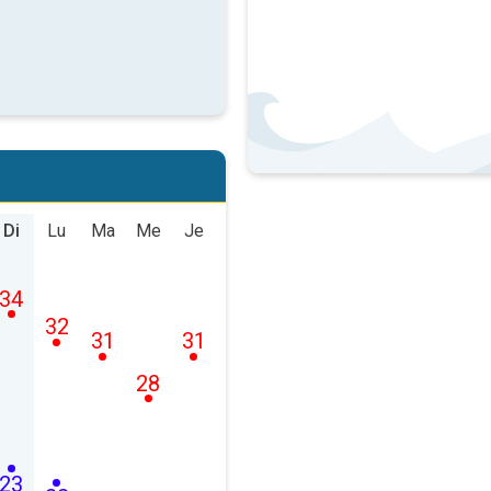
Di
Lu
Ma
Me
Je
34
32
31
31
28
23