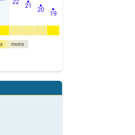
22
21
20
19
us
moins