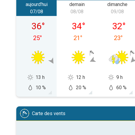
aujourd'hui
demain
dimanche
07/08
08/08
09/08
vendredi 07/08
samedi 08/08
dimanch
36
°
34
°
32
°
25
°
21
°
23
°
13 h
12 h
9 h
10 %
20 %
60 %
Carte des vents