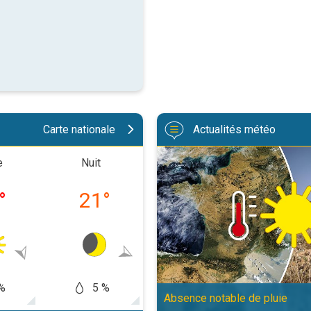
Carte nationale
Actualités météo
Une sécheresse record en France
e
Nuit
Matinée
Après-m
°
21
°
28
°
34
%
5 %
10 %
20
Absence notable de pluie