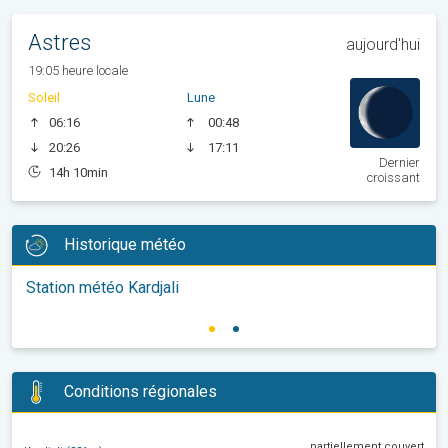
Astres
aujourd'hui
19:05 heure locale
Soleil
Lune
06:16
00:48
20:26
17:11
Dernier
14h 10min
croissant
Historique météo
Station météo Kardjali
Conditions régionales
partiellement couvert