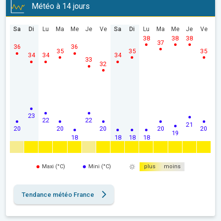
Météo à 14 jours
Sa
Di
Lu
Ma
Me
Je
Ve
Sa
Di
Lu
Ma
Me
Je
Ve
38
38
38
37
36
36
35
35
35
34
34
34
33
32
23
22
22
21
20
20
20
20
20
19
18
18
18
18
Maxi (°C)
Mini (°C)
plus
moins
Tendance météo France