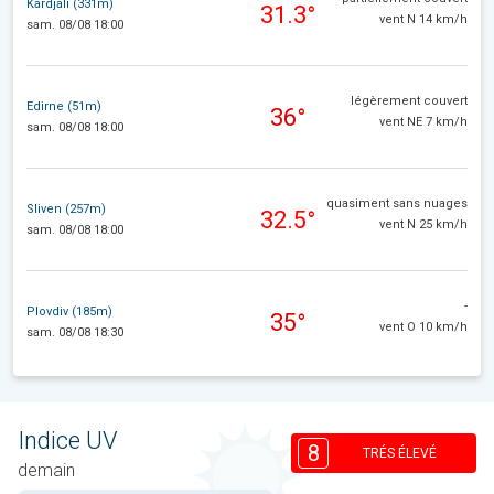
Kardjali (331m)
31.3°
vent N 14 km/h
sam. 08/08 18:00
légèrement couvert
Edirne (51m)
36°
vent NE 7 km/h
sam. 08/08 18:00
quasiment sans nuages
Sliven (257m)
32.5°
vent N 25 km/h
sam. 08/08 18:00
-
Plovdiv (185m)
35°
vent O 10 km/h
sam. 08/08 18:30
Indice UV
8
TRÉS ÉLEVÉ
demain