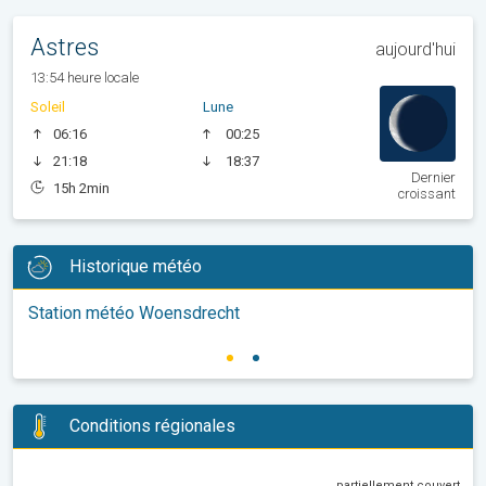
Astres
aujourd'hui
13:54 heure locale
Soleil
Lune
06:16
00:25
21:18
18:37
Dernier
15h 2min
croissant
Historique météo
Station météo Woensdrecht
Conditions régionales
partiellement couvert