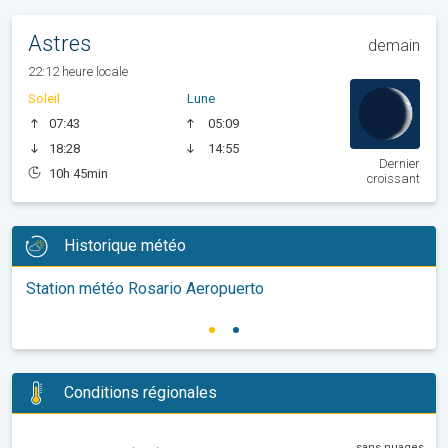
Astres
demain
22:12 heure locale
Soleil
Lune
07:43
05:09
18:28
14:55
Dernier
10h 45min
croissant
Historique météo
Station météo Rosario Aeropuerto
Conditions régionales
sans nuages