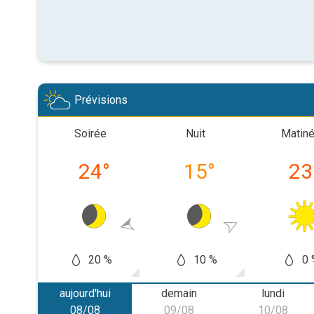
Prévisions
Soirée
Nuit
Matin
24
°
15
°
23
20 %
10 %
0 
aujourd'hui
demain
lundi
08/08
09/08
10/08