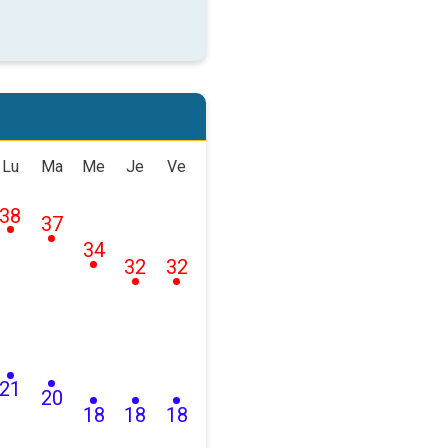
Lu
Ma
Me
Je
Ve
38
37
34
32
32
21
20
18
18
18