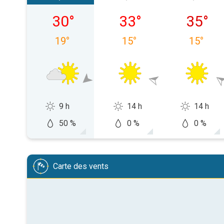
samedi 08/08
dimanche 09/08
lundi 10
30
°
33
°
35
°
19
°
15
°
15
°
9 h
14 h
14 h
50 %
0 %
0 %
Carte des vents