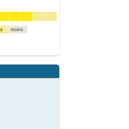
us
moins