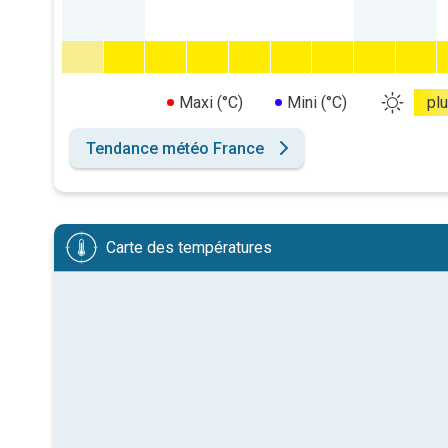
Maxi (°C)
Mini (°C)
pl
Tendance météo France
Carte des températures