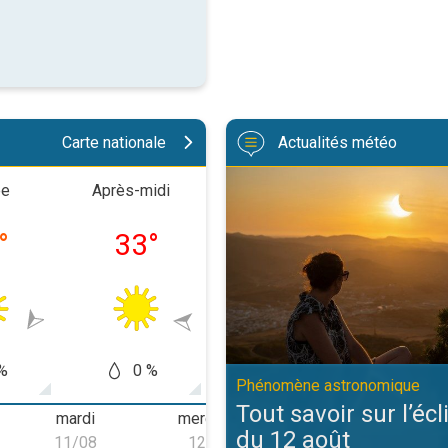
Carte nationale
Actualités météo
Tout savoir sur l’éclipse solair
ée
Après-midi
Soirée
Nuit
°
33
°
24
°
15
%
0 %
0 %
0
Phénomène astronomique
Tout savoir sur l’écl
mardi
mercredi
jeudi
du 12 août
11/08
12/08
13/08