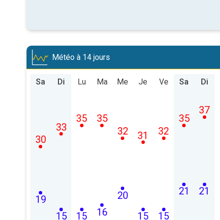
Météo à 14 jours
Sa
Di
Lu
Ma
Me
Je
Ve
Sa
Di
37
35
35
35
33
32
32
31
30
21
21
20
19
16
15
15
15
15