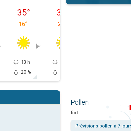
/08
mardi 11/08
mercredi 12/08
jeudi 13/08
35
°
32
°
31
°
16
°
20
°
15
°
13 h
14 h
14 h
20 %
10 %
0 %
Pollen
fort
Prévisions pollen à 7 jour