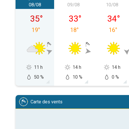
08/08
09/08
10/08
samedi 08/08
dimanche 09/08
lundi 10
35
°
33
°
34
°
19
°
18
°
16
°
11 h
14 h
14 h
50 %
10 %
0 %
Carte des vents