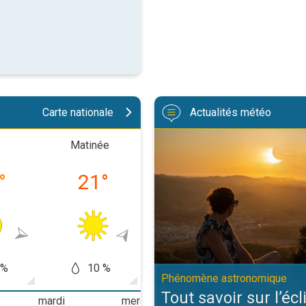
Carte nationale
Actualités météo
Tout savoir sur l’éclipse solair
Matinée
Après-midi
Soiré
°
21
°
33
°
30
 %
10 %
5 %
0
Phénomène astronomique
Tout savoir sur l’écl
mardi
mercredi
jeudi