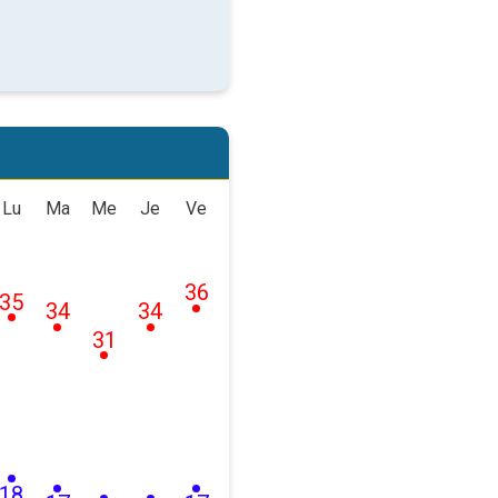
Lu
Ma
Me
Je
Ve
36
35
34
34
31
18