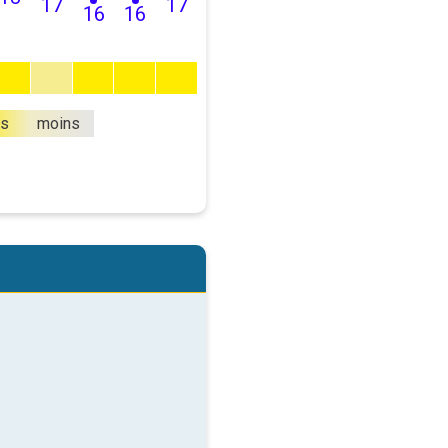
17
17
16
16
us
moins