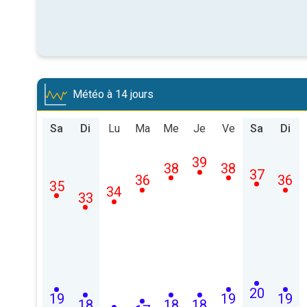
Météo à 14 jours
Sa
Di
Lu
Ma
Me
Je
Ve
Sa
Di
39
38
38
37
36
36
35
34
33
20
19
19
19
18
18
18