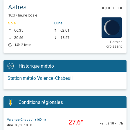
Astres
aujourd'hui
10:37 heure locale
Soleil
Lune
06:35
02:01
20:56
18:57
Dernier
14h 21min
croissant
Historique météo
Station météo Valence-Chabeuil
Conditions régionales
-
Valence-Chabeuil (160m)
27.6°
vent S 18 km/h
dim. 09/08 10:00