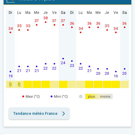
Di
Lu
Ma
Me
Je
Ve
Sa
Di
Lu
Ma
Me
Je
Ve
Sa
38
37
37
37
36
36
36
36
35
35
35
34
34
34
24
23
22
22
22
21
21
21
21
20
20
20
19
19
Maxi (°C)
Mini (°C)
plus
moins
Tendance météo France