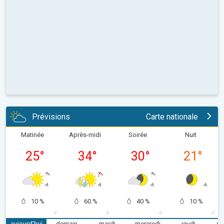
Prévisions
Carte nationale
Matinée
Après-midi
Soirée
Nuit
25
°
34
°
30
°
21
°
10 %
60 %
40 %
10 %
aujourd'hui
demain
mardi
mercredi
jeudi
ve