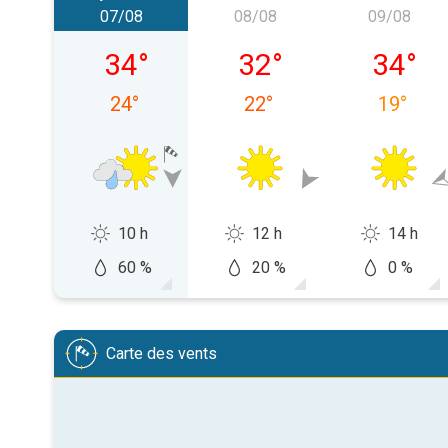
07/08
08/08
09/08
vendredi 07/08
samedi 08/08
dimanch
34
°
32
°
34
°
24
°
22
°
19
°
10 h
12 h
14 h
60 %
20 %
0 %
Carte des vents