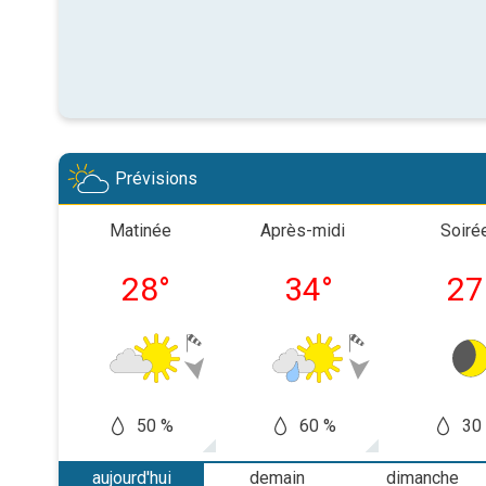
Prévisions
Matinée
Après-midi
Soiré
28
°
34
°
27
50 %
60 %
30
aujourd'hui
demain
dimanche