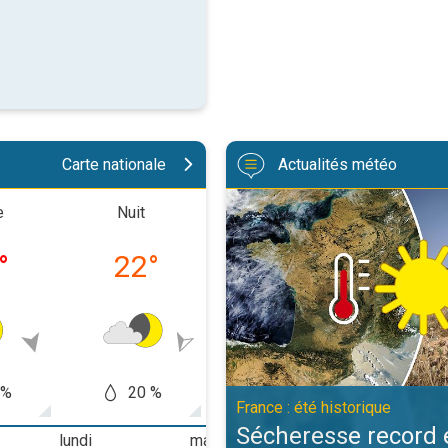
Carte nationale
Actualités météo
Sécheresse record et nouvelle can
e
Nuit
Matinée
Après-m
°
22
°
25
°
32
 %
20 %
20 %
20
France : été historique
Sécheresse record 
lundi
mardi
mercredi