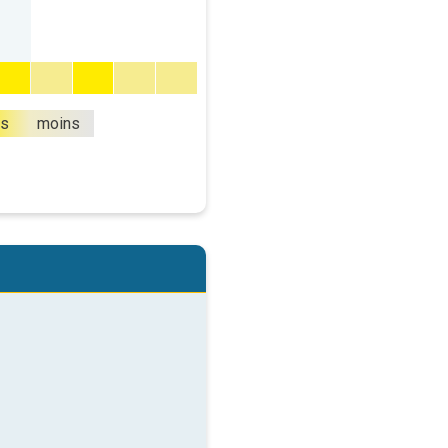
us
moins