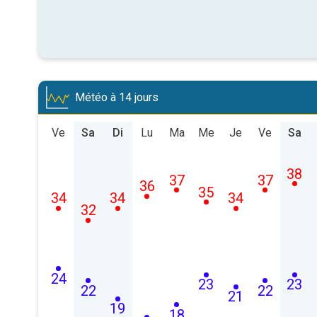
Météo à 14 jours
Ve
Sa
Di
Lu
Ma
Me
Je
Ve
Sa
38
37
37
36
35
34
34
34
32
24
23
23
22
22
21
19
18