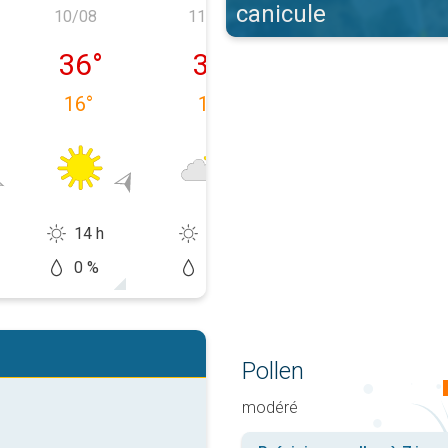
canicule
10/08
11/08
12/08
e 09/08
lundi 10/08
mardi 11/08
mercredi 12/0
36
°
37
°
35
°
16
°
18
°
23
°
14 h
11 h
13 h
0 %
10 %
0 %
Pollen
modéré