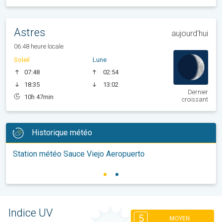
Astres
aujourd'hui
06:48 heure locale
Soleil
Lune
07:48
02:54
18:35
13:02
Dernier
10h 47min
croissant
Historique météo
Station météo Sauce Viejo Aeropuerto
Indice UV
5
MOYEN