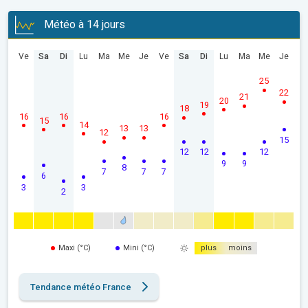
Météo à 14 jours
Ve
Sa
Di
Lu
Ma
Me
Je
Ve
Sa
Di
Lu
Ma
Me
Je
25
22
21
20
19
18
16
16
16
15
14
13
13
12
15
12
12
12
9
9
8
7
7
7
6
3
3
2
Maxi (°C)
Mini (°C)
plus
moins
Tendance météo France