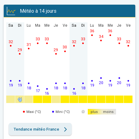
Météo à 14 jours
Sa
Di
Lu
Ma
Me
Je
Ve
Sa
Di
Lu
Ma
Me
Je
Ve
36
36
34
33
33
33
33
32
32
32
31
30
29
29
20
20
19
19
19
19
19
18
18
18
18
17
16
16
Maxi (°C)
Mini (°C)
plus
moins
Tendance météo France