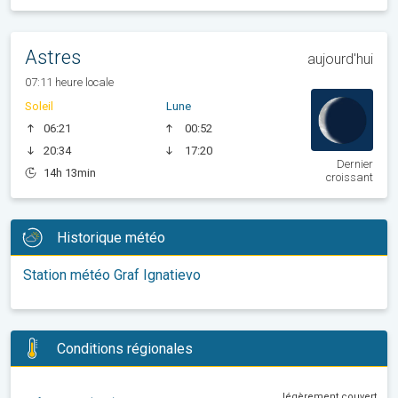
Astres
aujourd'hui
07:11 heure locale
Soleil
Lune
06:21
00:52
20:34
17:20
Dernier
14h 13min
croissant
Historique météo
Station météo Graf Ignatievo
Conditions régionales
légèrement couvert