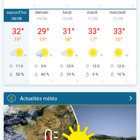
aujourd'hui
demain
lundi
mardi
mercredi
08/08
09/08
10/08
11/08
12/08
1
samedi 08/08
dimanche 09/08
lundi 10/08
mardi 11/08
mercredi 12
32
°
29
°
31
°
33
°
33
°
19
°
19
°
18
°
17
°
16
°
11 h
9 h
10 h
13 h
12 h
50 %
60 %
10 %
5 %
10 %
Actualités météo
Sécheresse record et nouvelle canicule. France : été historique. 