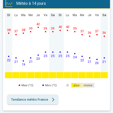
Météo à 14 jours
Di
Lu
Ma
Me
Je
Ve
Sa
Di
Lu
Ma
Me
Je
Ve
Sa
42
40
40
39
39
39
39
38
38
37
37
37
36
36
25
25
25
25
24
23
22
22
21
21
21
21
20
19
Maxi (°C)
Mini (°C)
plus
moins
Tendance météo France