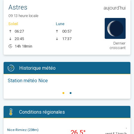
Astres
aujourd'hui
09:13 heure locale
Soleil
Lune
06:27
00:57
20:45
17:37
Dernier
14h 18min
croissant
Historique météo
Station météo Nice
Conditions régionales
-
Nice-Rimiez (238m)
26.5°
vent E 7 km/h