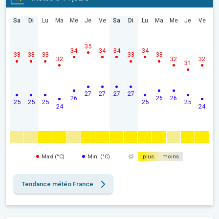
Sa
Di
Lu
Ma
Me
Je
Ve
Sa
Di
Lu
Ma
Me
Je
Ve
35
34
34
34
34
33
33
33
33
33
32
32
32
31
27
27
27
27
26
26
26
25
25
25
25
25
24
24
Maxi (°C)
Mini (°C)
plus
moins
Tendance météo France