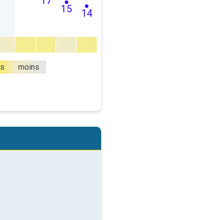
17
15
14
us
moins