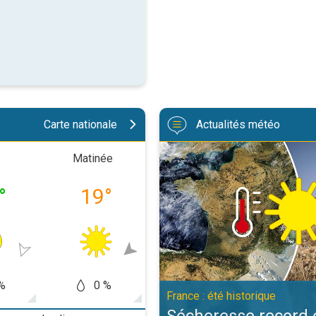
Carte nationale
Actualités météo
Sécheresse record et nouvelle can
Matinée
Après-midi
Soiré
°
19
°
32
°
26
%
0 %
0 %
5
France : été historique
Sécheresse record 