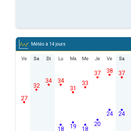
Météo à 14 jours
Ve
Sa
Di
Lu
Ma
Me
Je
Ve
Sa
38
37
37
34
34
33
32
31
27
24
24
20
19
18
18