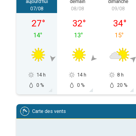
aujourd'hui
demain
dimanche
07/08
08/08
09/08
vendredi 07/08
samedi 08/08
dimanch
27
°
32
°
34
°
14
°
13
°
15
°
14 h
14 h
8 h
0 %
0 %
20 %
Carte des vents