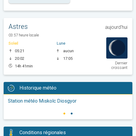
Astres
aujourd'hui
03:57 heure locale
Soleil
Lune
05:21
aucun
20:02
17:05
Dernier
14h 41min
croissant
Historique météo
Station météo Miskolc Diosgyor
Conditions régionales