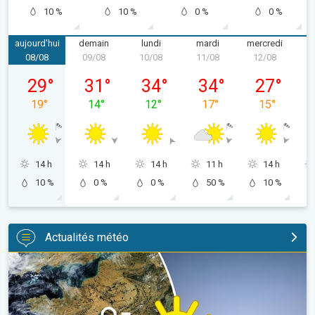
10 %
10 %
0 %
0 %
aujourd'hui
demain
lundi
mardi
mercredi
08/08
09/08
10/08
11/08
12/08
1
samedi 08/08
dimanche 09/08
lundi 10/08
mardi 11/08
mercredi 12
29
°
31
°
34
°
34
°
27
°
19
°
14
°
12
°
17
°
15
°
14 h
14 h
14 h
11 h
14 h
10 %
0 %
0 %
50 %
10 %
Actualités météo
Sécheresse record et nouvelle canicule. France : été historique. 