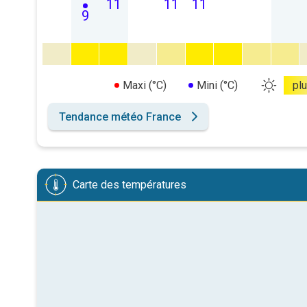
11
11
11
9
Maxi (°C)
Mini (°C)
pl
Tendance météo France
Carte des températures