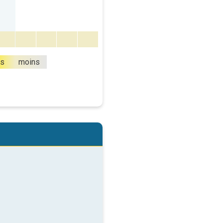
us
moins