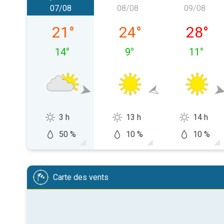
07/08
08/08
09/08
vendredi 07/08
samedi 08/08
dimanch
21
°
24
°
28
°
14
°
9
°
11
°
3 h
13 h
14 h
50 %
10 %
10 %
Carte des vents