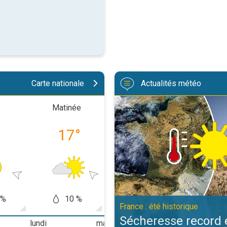
Carte nationale
Actualités météo
Sécheresse record et nouvelle can
Matinée
Après-midi
Soiré
°
17
°
24
°
20
 %
10 %
0 %
5
France : été historique
Sécheresse record 
lundi
mardi
mercredi