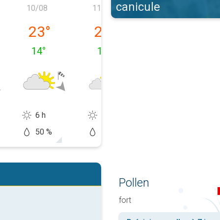
canicule
10/08
11/08
12/08
e 09/08
lundi 10/08
mardi 11/08
mercredi 12/0
23
°
23
°
25
°
14
°
11
°
11
°
6 h
11 h
13 h
50 %
10 %
20 %
Pollen
fort