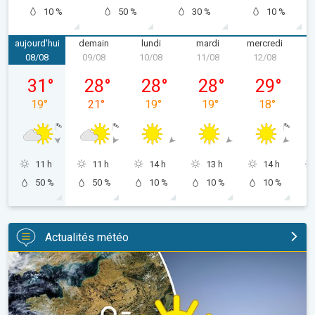
10 %
50 %
30 %
10 %
aujourd'hui
demain
lundi
mardi
mercredi
08/08
09/08
10/08
11/08
12/08
1
samedi 08/08
dimanche 09/08
lundi 10/08
mardi 11/08
mercredi 12
31
°
28
°
28
°
28
°
29
°
19
°
21
°
19
°
19
°
18
°
11 h
11 h
14 h
13 h
14 h
50 %
50 %
10 %
10 %
10 %
Actualités météo
Sécheresse record et nouvelle canicule. France : été historique. 