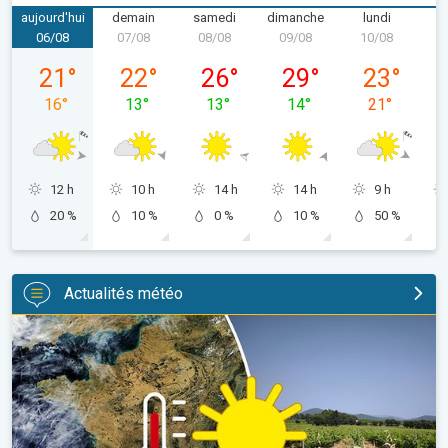
aujourd'hui
demain
samedi
dimanche
lundi
m
06/08
07/08
08/08
09/08
10/08
1
jeudi 06/08
vendredi 07/08
samedi 08/08
dimanche 09/08
lundi 10/08
21
°
22
°
26
°
29
°
23
°
16
°
13
°
13
°
14
°
21
°
12 h
10 h
14 h
14 h
9 h
20 %
10 %
0 %
10 %
50 %
Actualités météo
Une sécheresse record en France. Absence notable de pluie. . 