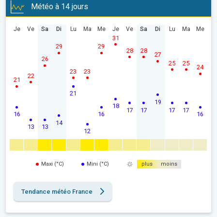
Météo à 14 jours
Je
Ve
Sa
Di
Lu
Ma
Me
Je
Ve
Sa
Di
Lu
Ma
Me
31
29
29
28
28
27
26
25
25
24
23
23
22
21
21
19
18
17
17
17
17
16
16
16
14
13
13
12
Maxi (°C)
Mini (°C)
plus
moins
Tendance météo France