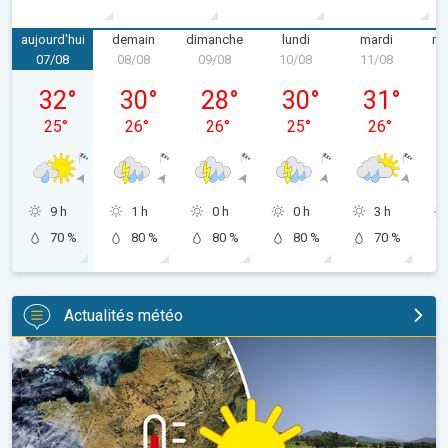
aujourd'hui
demain
dimanche
lundi
mardi
me
07/08
08/08
09/08
10/08
11/08
1
vendredi 07/08
samedi 08/08
dimanche 09/08
lundi 10/08
mardi 11/08
32
°
30
°
28
°
30
°
31
°
25
°
26
°
26
°
25
°
26
°
9 h
1 h
0 h
0 h
3 h
70 %
80 %
80 %
80 %
70 %
Actualités météo
Sécheresse record et nouvelle canicule. France : été historique. 