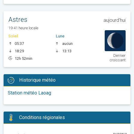
Astres
aujourd'hui
19:41 heure locale
Soleil
Lune
05:37
aucun
18:29
13:13
Dernier
12h 52min
croissant
Historique météo
Station météo Laoag
Conditions régionales
nuageux