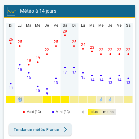
Météo à 14 jours
Di
Lu
Ma
Me
Je
Ve
Sa
Di
Lu
Ma
Me
Je
Ve
Sa
29
26
25
25
25
24
23
22
22
22
22
22
19
18
18
17
17
15
15
14
14
14
13
13
13
11
10
9
Maxi (°C)
Mini (°C)
plus
moins
Tendance météo France