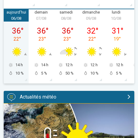
aujourd'hui
demain
samedi
dimanche
lundi
m
06/08
07/08
08/08
09/08
10/08
1
jeudi 06/08
vendredi 07/08
samedi 08/08
dimanche 09/08
lundi 10/08
36
°
36
°
36
°
32
°
31
°
22
°
23
°
23
°
22
°
19
°
14 h
14 h
12 h
12 h
12 h
10 %
5 %
50 %
10 %
5 %
Actualités météo
Une sécheresse record en France. Absence notable de pluie. . 