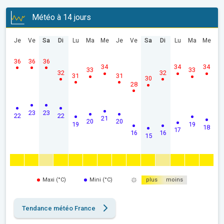
Météo à 14 jours
Je
Ve
Sa
Di
Lu
Ma
Me
Je
Ve
Sa
Di
Lu
Ma
Me
36
36
36
34
34
34
33
33
32
32
31
31
30
28
23
23
22
22
21
20
20
19
19
18
17
16
16
15
Maxi (°C)
Mini (°C)
plus
moins
Tendance météo France