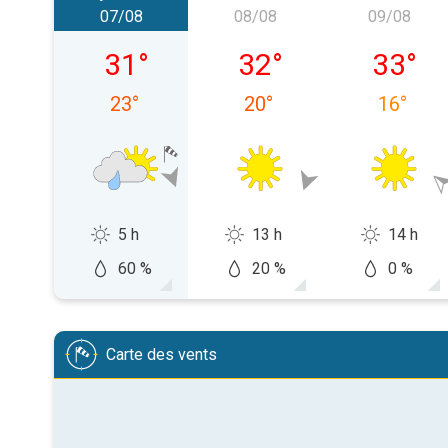
07/08
08/08
09/08
vendredi 07/08
samedi 08/08
dimanch
31
°
32
°
33
°
23
°
20
°
16
°
5 h
13 h
14 h
60 %
20 %
0 %
Carte des vents