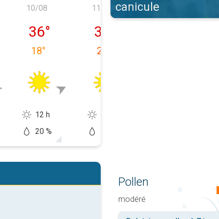
canicule
10/08
11/08
12/08
e 09/08
lundi 10/08
mardi 11/08
mercredi 12/0
36
°
35
°
31
°
18
°
21
°
20
°
12 h
12 h
14 h
20 %
10 %
0 %
Pollen
modéré