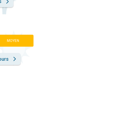
s
MOYEN
ours