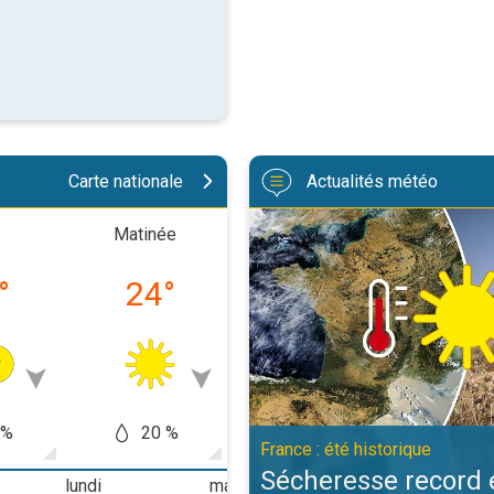
Carte nationale
Actualités météo
Sécheresse record et nouvelle can
Matinée
Après-midi
Soiré
°
24
°
32
°
25
 %
20 %
10 %
10
France : été historique
Sécheresse record 
lundi
mardi
mercredi