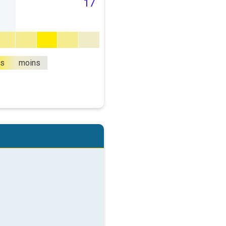
17
us
moins