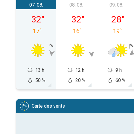
07. 08.
08. 08.
09. 08.
piatok 07. 08.
sobota 08. 08.
nedeľa 0
32
°
32
°
28
°
17
°
16
°
19
°
13 h
12 h
9 h
50 %
20 %
60 %
Carte des vents