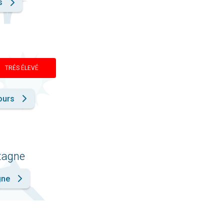
s
TRÉS ÉLEVÉ
ours
ntagne
gne