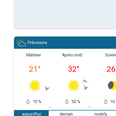
Prévisions
Matinée
Après-midi
Soiré
21
°
32
°
26
10 %
50 %
10
aujourd'hui
demain
nedeľa