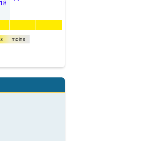
18
us
moins