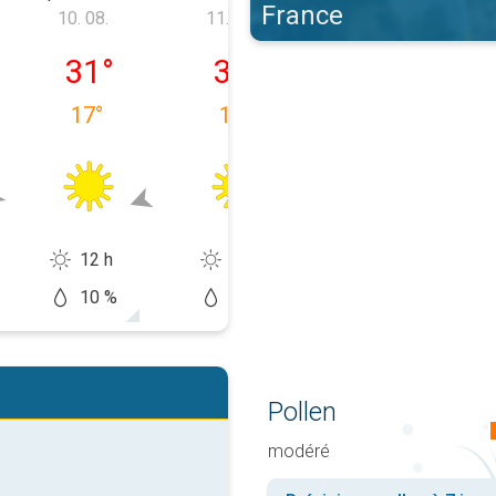
France
10. 08.
11. 08.
12. 08.
9. 08.
pondelok 10. 08.
utorok 11. 08.
streda 12. 08.
31
°
31
°
32
°
17
°
16
°
15
°
12 h
14 h
13 h
10 %
0 %
20 %
Pollen
modéré