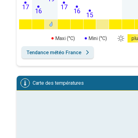
17
17
16
16
15
Maxi (°C)
Mini (°C)
pl
Tendance météo France
Carte des températures