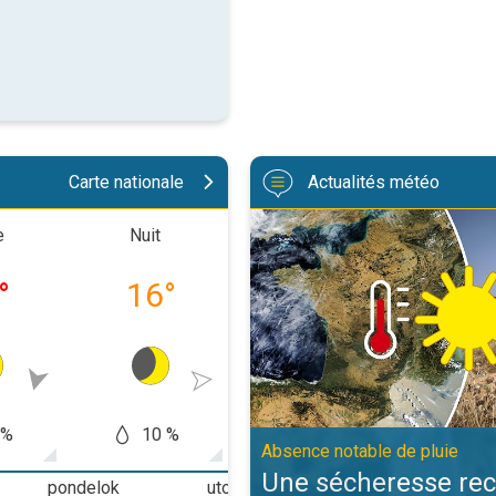
Carte nationale
Actualités météo
Une sécheresse record en France
e
Nuit
Matinée
Après-m
°
16
°
21
°
32
 %
10 %
10 %
20
Absence notable de pluie
Une sécheresse rec
pondelok
utorok
streda