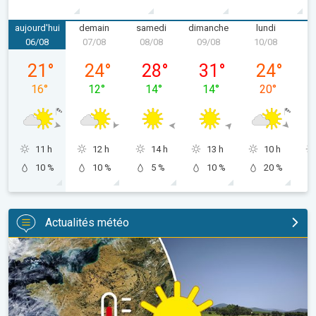
aujourd'hui
demain
samedi
dimanche
lundi
m
06/08
07/08
08/08
09/08
10/08
1
jeudi 06/08
vendredi 07/08
samedi 08/08
dimanche 09/08
lundi 10/08
21
°
24
°
28
°
31
°
24
°
16
°
12
°
14
°
14
°
20
°
11 h
12 h
14 h
13 h
10 h
10 %
10 %
5 %
10 %
20 %
Actualités météo
Une sécheresse record en France. Absence notable de pluie. . 