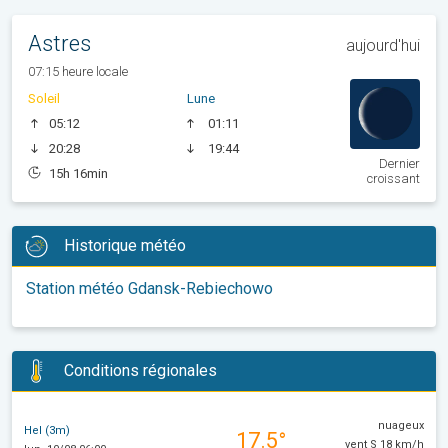
Astres
aujourd'hui
07:15 heure locale
Soleil
Lune
05:12
01:11
20:28
19:44
Dernier
15h 16min
croissant
Historique météo
Station météo Gdansk-Rebiechowo
Conditions régionales
nuageux
Hel (3m)
17.5°
vent S 18 km/h