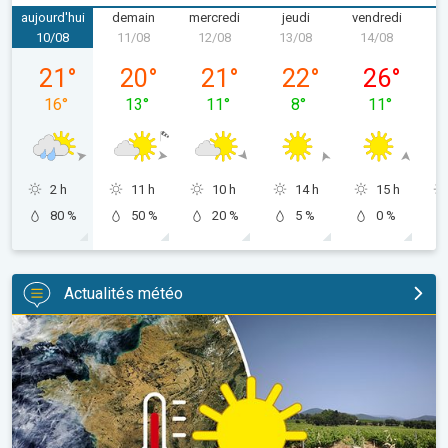
aujourd'hui
demain
mercredi
jeudi
vendredi
s
10/08
11/08
12/08
13/08
14/08
1
lundi 10/08
mardi 11/08
mercredi 12/08
jeudi 13/08
vendredi 14
21
°
20
°
21
°
22
°
26
°
16
°
13
°
11
°
8
°
11
°
2 h
11 h
10 h
14 h
15 h
80 %
50 %
20 %
5 %
0 %
Actualités météo
Sécheresse record et nouvelle canicule. France : été historique. 