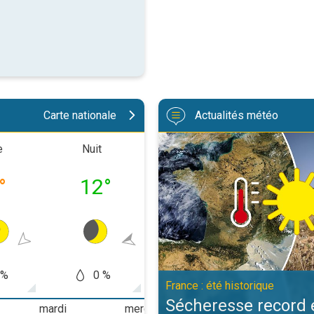
Carte nationale
Actualités météo
Sécheresse record et nouvelle can
e
Nuit
Matinée
Après-m
°
12
°
19
°
26
 %
0 %
0 %
0
France : été historique
Sécheresse record 
mardi
mercredi
jeudi