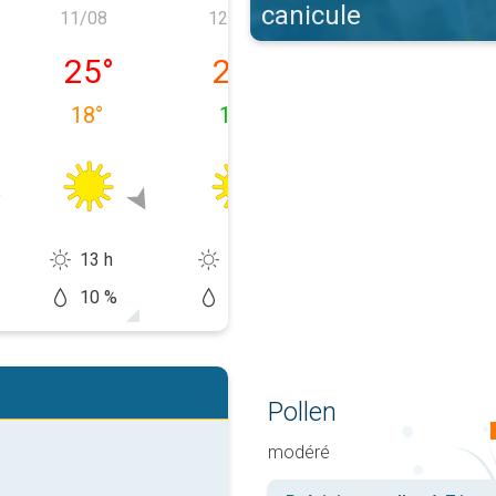
canicule
11/08
12/08
13/08
/08
mardi 11/08
mercredi 12/08
jeudi 13/08
25
°
23
°
29
°
18
°
12
°
12
°
13 h
13 h
14 h
10 %
10 %
0 %
Pollen
modéré