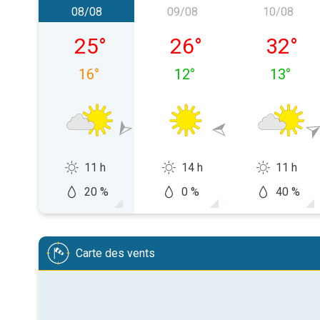
08/08
09/08
10/08
samedi 08/08
dimanche 09/08
lundi 10
25
°
26
°
32
°
16
°
12
°
13
°
11 h
14 h
11 h
20 %
0 %
40 %
Carte des vents