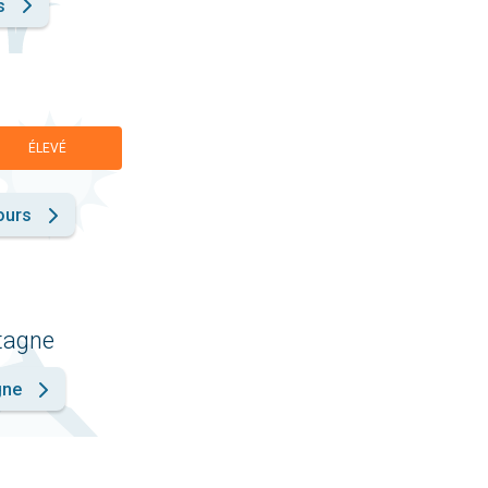
s
ÉLEVÉ
ours
ntagne
gne