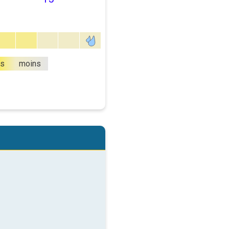
us
moins