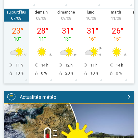
aujourd'hui
demain
dimanche
lundi
mardi
me
07/08
08/08
09/08
10/08
11/08
1
vendredi 07/08
samedi 08/08
dimanche 09/08
lundi 10/08
mardi 11/08
23
°
28
°
31
°
31
°
26
°
10
°
11
°
13
°
16
°
15
°
11 h
14 h
12 h
11 h
14 h
10 %
0 %
20 %
10 %
0 %
Actualités météo
Sécheresse record et nouvelle canicule. France : été historique. 