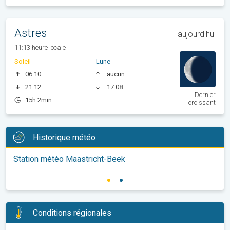
Astres
aujourd'hui
11:13 heure locale
Soleil
Lune
06:10
aucun
21:12
17:08
Dernier
15h 2min
croissant
Historique météo
Station météo Maastricht-Beek
Conditions régionales