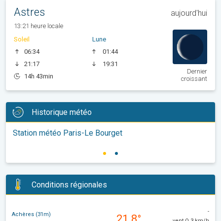
Astres
aujourd'hui
13:21 heure locale
Soleil
Lune
06:34
01:44
21:17
19:31
Dernier
14h 43min
croissant
Historique météo
Station météo Paris-Le Bourget
Conditions régionales
-
Achères (31m)
21.8°
vent O 3 km/h