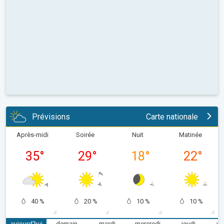
Prévisions
Carte nationale
Après-midi
Soirée
Nuit
Matinée
35
°
29
°
18
°
22
°
40 %
20 %
10 %
10 %
aujourd'hui
demain
mardi
mercredi
jeudi
ve