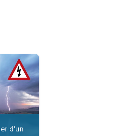
?. Intempéries. . .
er d'un