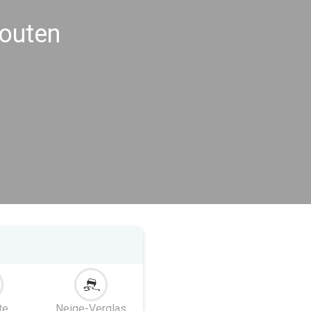
Houten
te
Neige-Verglas