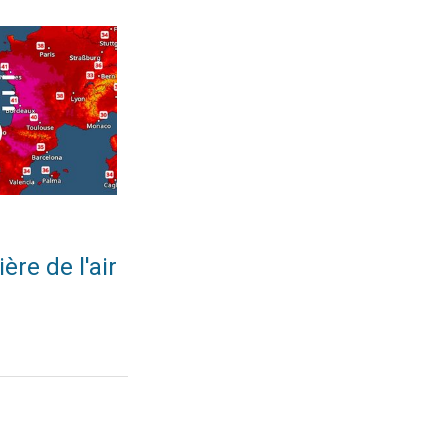
 juin 2026
ir brûlant. Dôme de chaleur extrême. . . lundi 22 juin 2026
ère de l'air