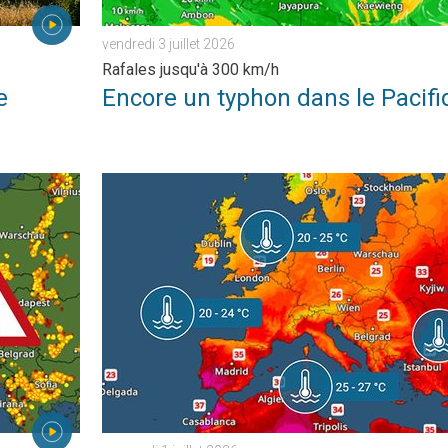
vendredi 3 juillet 2026
Rafales jusqu'à 300 km/h
e
Encore un typhon dans le Pacif
jeudi 2 juillet 2026
La canicule de juin réchauffe les océans. Une eau t