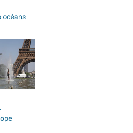
es océans
redi 26 juin 2026
e en Europe. De nouveaux records. . . jeudi 25 juin 2026
r
rope