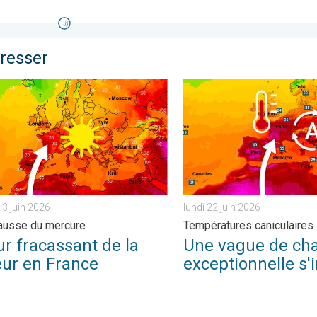
éresser
mercure à venir. . . mercredi 15 juillet 2026
fracassant de la chaleur en France. Nette hausse du mercure. . .
Une vague de chaleur except
3 juin 2026
lundi 22 juin 2026
ausse du mercure
Températures caniculaires
r fracassant de la
Une vague de cha
eur en France
exceptionnelle s'i