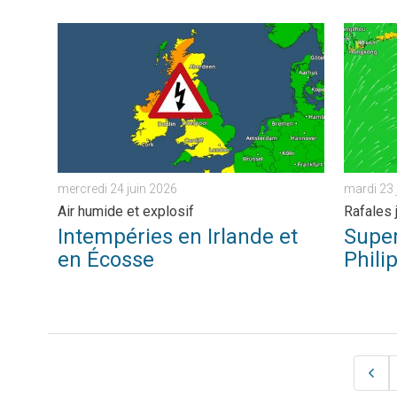
Intempéries en Irlande et en Écosse. Air humide et explo
Super-ty
mercredi 24 juin 2026
mardi 23 
Air humide et explosif
Rafales 
Intempéries en Irlande et
Super
en Écosse
Phili