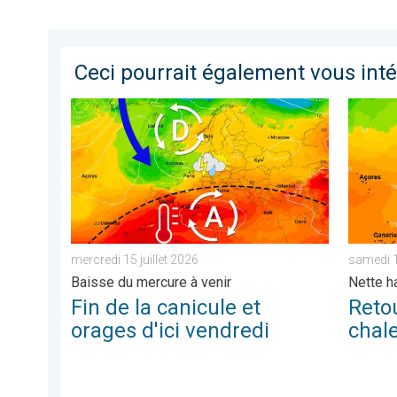
Ceci pourrait également vous int
Fin de la canicule et orages d'ici vendredi. Baisse du 
Retour 
mercredi 15 juillet 2026
samedi 1
Baisse du mercure à venir
Nette h
Fin de la canicule et
Retou
orages d'ici vendredi
chal