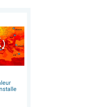
 samedi 13 juin 2026
ionnelle s'installe. Températures caniculaires. . . lundi 22 juin 2
leur
nstalle