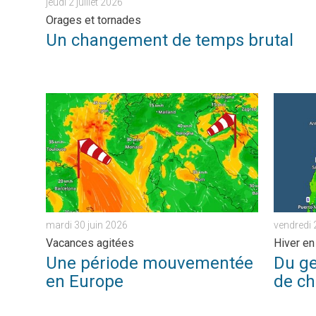
jeudi 2 juillet 2026
Orages et tornades
Un changement de temps brutal
Une période mouvementée en Europe. Vacances agitées
Du gel p
mardi 30 juin 2026
vendredi 
Vacances agitées
Hiver e
Une période mouvementée
Du ge
en Europe
de ch