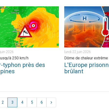
sif. . . mercredi 24 juin 2026
phon près des Philippines. Rafales jusqu'à 250 km/h. . . mardi 23
L'Europe prisonnière de l'a
juin 2026
lundi 22 juin 2026
jusqu'à 250 km/h
Dôme de chaleur extrême
-typhon près des
L'Europe prisonni
ppines
brûlant
2
3
4
5
6