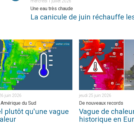
mercredi 1 juillet 2026
Une eau très chaude
La canicule de juin réchauffe l
. . . mardi 30 juin 2026
lutôt qu'une vague de chaleur. Hiver en Amérique du Sud. . . vend
Vague de chaleur historiqu
26 juin 2026
jeudi 25 juin 2026
n Amérique du Sud
De nouveaux records
l plutôt qu'une vague
Vague de chaleu
aleur
historique en Eu