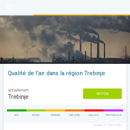
Qualité de l'air dans la région Trebinje
actuellement
MOYEN
Trebinje
BON
MOYEN
DÉGRADÉ
MÉDIOCRE
MAUVAIS
TRÈS MAUVAIS
European Air Quality Index