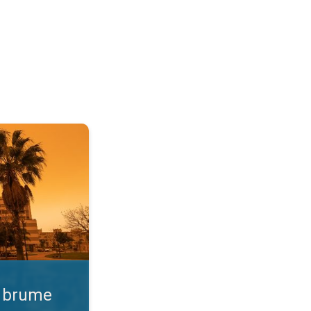
 Qualité de l'air. . .
e brume