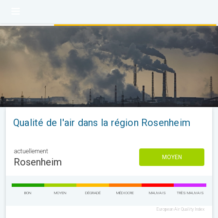
Qualité de l'air dans la région Rosenheim
actuellement
MOYEN
Rosenheim
BON
MOYEN
DÉGRADÉ
MÉDIOCRE
MAUVAIS
TRÈS MAUVAIS
European Air Quality Index