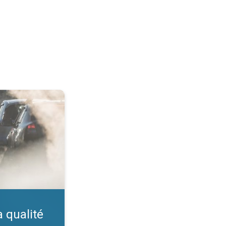
ir. Indice IQA. . .
a qualité