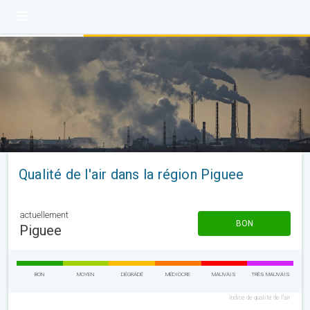
Qualité de l'air dans la région Piguee
actuellement
BON
Piguee
BON
MOYEN
DÉGRADÉ
MÉDIOCRE
MAUVAIS
TRÈS MAUVAIS
Indice de qualité de l'air