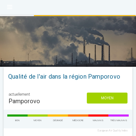
Qualité de l'air dans la région Pamporovo
actuellement
MOYEN
Pamporovo
BON
MOYEN
DÉGRADÉ
MÉDIOCRE
MAUVAIS
TRÈS MAUVAIS
European Air Quality Index