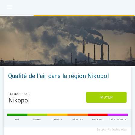
Qualité de l'air dans la région Nikopol
actuellement
MOYEN
Nikopol
BON
MOYEN
DÉGRADÉ
MÉDIOCRE
MAUVAIS
TRÈS MAUVAIS
European Air Quality Index