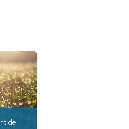
?. Comprendre la météo. . .
int de