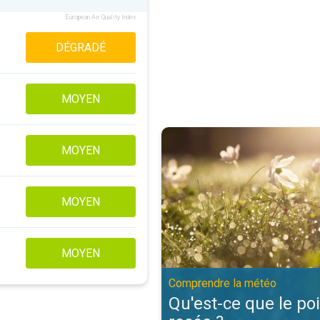
European Air Quality Index
DÉGRADÉ
MOYEN
Qu'est-ce que le point de rosée 
MOYEN
MOYEN
MOYEN
Comprendre la météo
Qu'est-ce que le po