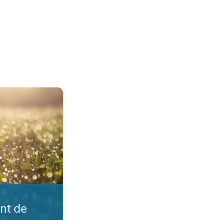
?. Comprendre la météo. . .
int de