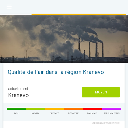
Qualité de l'air dans la région Kranevo
actuellement
MOYEN
Kranevo
BON
MOYEN
DÉGRADÉ
MÉDIOCRE
MAUVAIS
TRÈS MAUVAIS
European Air Quality Index