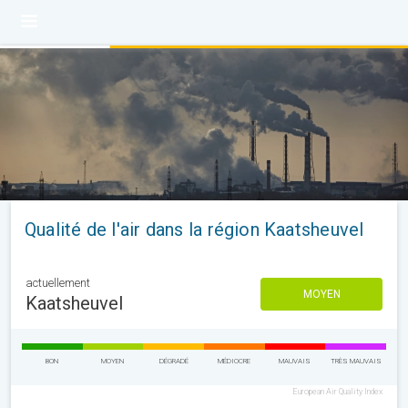
Qualité de l'air dans la région Kaatsheuvel
actuellement
MOYEN
Kaatsheuvel
BON
MOYEN
DÉGRADÉ
MÉDIOCRE
MAUVAIS
TRÈS MAUVAIS
European Air Quality Index