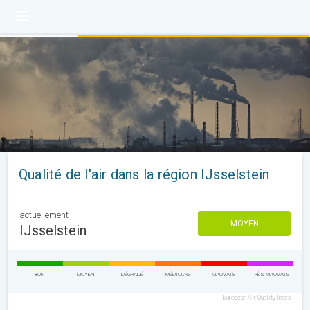
Qualité de l'air dans la région IJsselstein
actuellement
MOYEN
IJsselstein
BON
MOYEN
DÉGRADÉ
MÉDIOCRE
MAUVAIS
TRÈS MAUVAIS
European Air Quality Index