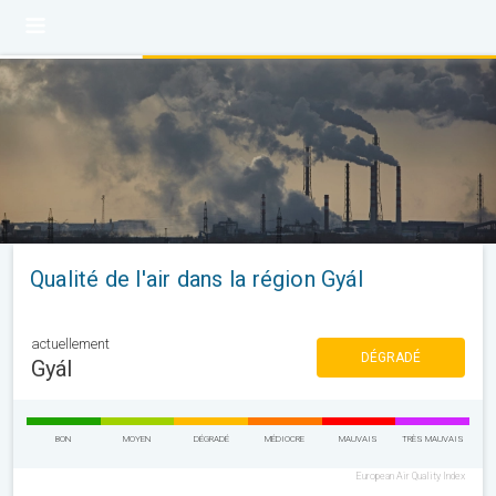
Qualité de l'air dans la région Gyál
actuellement
DÉGRADÉ
Gyál
BON
MOYEN
DÉGRADÉ
MÉDIOCRE
MAUVAIS
TRÈS MAUVAIS
European Air Quality Index