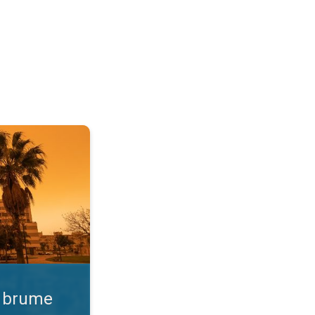
 Qualité de l'air. . .
e brume