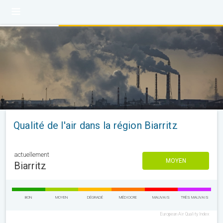
Qualité de l'air dans la région Biarritz
actuellement
MOYEN
Biarritz
BON
MOYEN
DÉGRADÉ
MÉDIOCRE
MAUVAIS
TRÈS MAUVAIS
European Air Quality Index