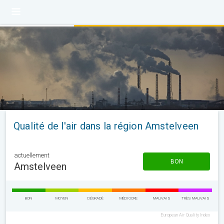
Qualité de l'air dans la région Amstelveen
actuellement
BON
Amstelveen
BON
MOYEN
DÉGRADÉ
MÉDIOCRE
MAUVAIS
TRÈS MAUVAIS
European Air Quality Index