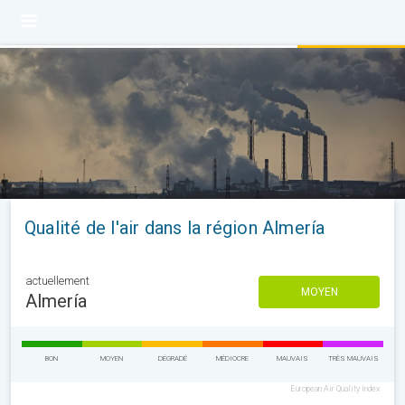
Qualité de l'air dans la région Almería
actuellement
MOYEN
Almería
BON
MOYEN
DÉGRADÉ
MÉDIOCRE
MAUVAIS
TRÈS MAUVAIS
European Air Quality Index