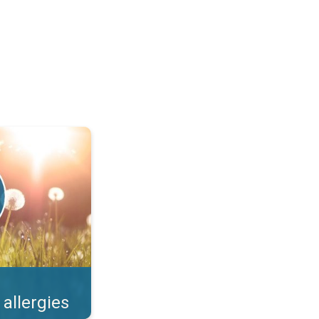
llens et risques. . .
 allergies